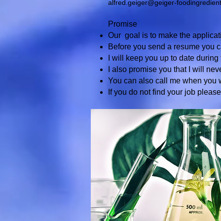
alfred.geiger@geiger-foodingredien
Promise
Our goal is to make the applic
Before you send a resume you ca
I will keep you up to date during
I also promise you that I will
neve
You can also call me when you w
If you do not find your job plea