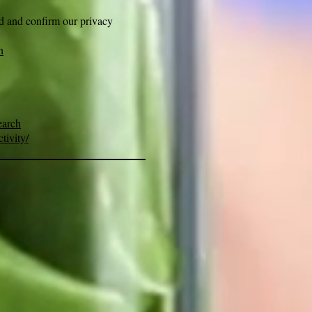
d and confirm our privacy
n
earch
tivity/