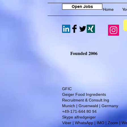
Open Jobs
Home
Yo
Founded 2006
GFIC
Geiger Food Ingredients
Recruitment & Consult.Ing
​Munich | Gruenwald | Germany
+49-171-644 80 94
Skype alfredgeiger
Viber | WhatsApp | IMO | Zoom | W