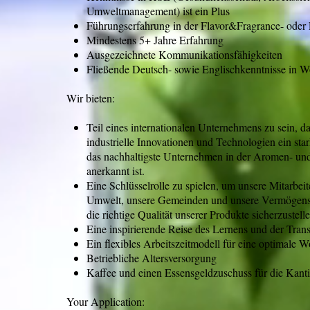
Umweltmanagement) ist ein Plus
Führungserfahrung in der Flavor&Fragrance- oder 
Mindestens 5+ Jahre Erfahrung
Ausgezeichnete Kommunikationsfähigkeiten
Fließende Deutsch- sowie Englischkenntnisse in Wo
Wir bieten:
Teil eines internationalen Unternehmens zu sein, 
industrielle Innovationen und Technologien ein star
das nachhaltigste Unternehmen in der Aromen- und 
anerkannt ist.
Eine Schlüsselrolle zu spielen, um unsere Mitarbeite
Umwelt, unsere Gemeinden und unsere Vermögens
die richtige Qualität unserer Produkte sicherzustelle
Eine inspirierende Reise des Lernens und der Tran
Ein flexibles Arbeitszeitmodell für eine optimale 
Betriebliche Altersversorgung
Kaffee und einen Essensgeldzuschuss für die Kant
Your Application: