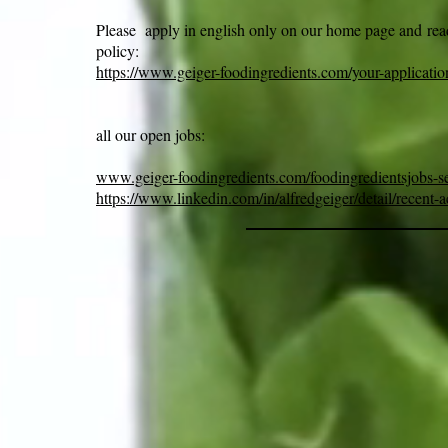
Please apply in english only on our home page and rea
policy:
https://www.geiger-foodingredients.com/your-applicatio
all our open jobs:
www.geiger-foodingredients.com/foodingredientsjobs-s
https://www.linkedin.com/in/alfredgeiger/detail/recent-ac