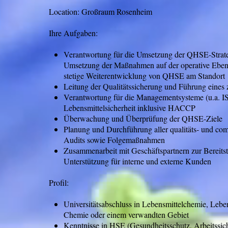
Location: Großraum Rosenheim
Ihre Aufgaben:
Verantwortung für die Umsetzung der QHSE-Strat
Umsetzung der Maßnahmen auf der operative Eben
stetige Weiterentwicklung von QHSE am Standort
Leitung der Qualitätssicherung und Führung eine
Verantwortung für die Managementsysteme (u.a. I
Lebensmittelsicherheit inklusive HACCP
Überwachung und Überprüfung der QHSE-Ziele
Planung und Durchführung aller qualitäts- und co
Audits sowie Folgemaßnahmen
Zusammenarbeit mit Geschäftspartnern zur Bereit
Unterstützung für interne und externe Kunden
Profil:
Universitätsabschluss in Lebensmittelchemie, Leben
Chemie oder einem verwandten Gebiet
Kenntnisse in HSE (Gesundheitsschutz, Arbeitssic