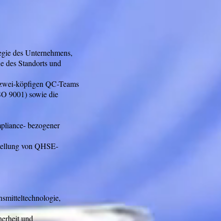
egie des Unternehmens,
e des Standorts und
s zwei-köpfigen QC-Teams
SO 9001) sowie die
mpliance- bezogener
stellung von QHSE-
smitteltechnologie,
herheit und