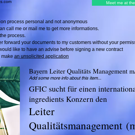
ts.com
Meet me at the
ation process personal and not anonymous
n call me or mail me to get more informations.
 the process.
r forward your documents to my customers without your permis
ould like to have an advise befo
re signing a new contract
se make
an unsolicited application
Bayern Leiter Qualitäts Management m
Add some more info about this item...
GFIC sucht für einen internation
ingredients Konzern den
Leiter
Qualitätsmanagement (