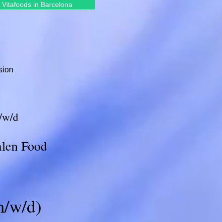
 Vitafoods in Barcelona
sion
/w/d
alen Food
m/w/d)