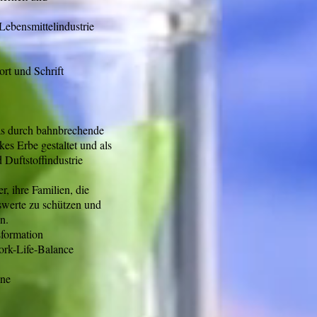
Lebensmittelindustrie
rt und Schrift
das durch bahnbrechende
kes Erbe gestaltet und als
Duftstoffindustrie
r, ihre Familien, die
werte zu schützen und
n.
sformation
Work-Life-Balance
ine