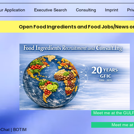
ur Application
Executive Search
Consulting
Imprint
Pri
Open Food Ingredients and Food Jobs/News on
Meet me at the GULF
Meet me at 
eChat | BOTIM