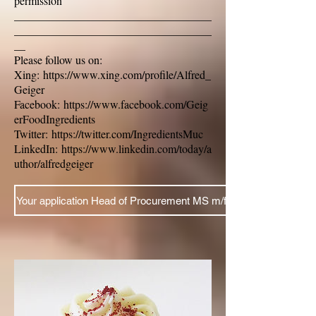
permission
___________________________________
___________________________________
__
Please follow us on:
Xing: https://www.xing.com/profile/Alfred_
Geiger
Facebook: https://www.facebook.com/Geig
erFoodIngredients
Twitter: https://twitter.com/IngredientsMuc
LinkedIn: https://www.linkedin.com/today/a
uthor/alfredgeiger
Your application Head of Procurement MS m/f