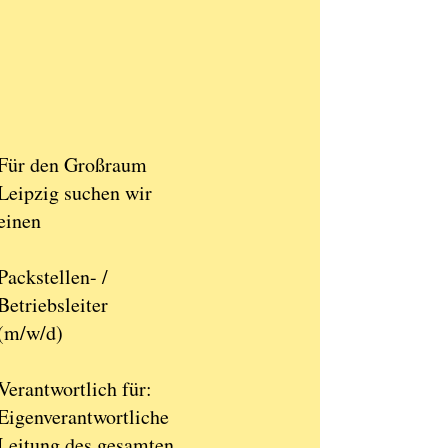
Für den Großraum
Leipzig suchen wir
einen
Packstellen- /
Betriebsleiter
(m/w/d)
Verantwortlich für:
Eigenverantwortliche
Leitung des gesamten