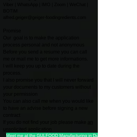
Viber | WhatsApp | IMO | Zoom | WeChat |
BOTIM
alfred.geiger@geiger-foodingredients.com
Promise
Our goal is to make the application
process personal and not anonymous
Before you send a resume you can call
me or mail me to get more informations.
I will keep you up to date during the
process.
I also promise you that I will
never forward
your documents to my customers without
your permission
You can also call me when you would like
to have an advise befo
re signing a new
contract
If you do not find your job please make
an
unsolicited application
Meet me at the GULFOOD Manufacturing in Dubai