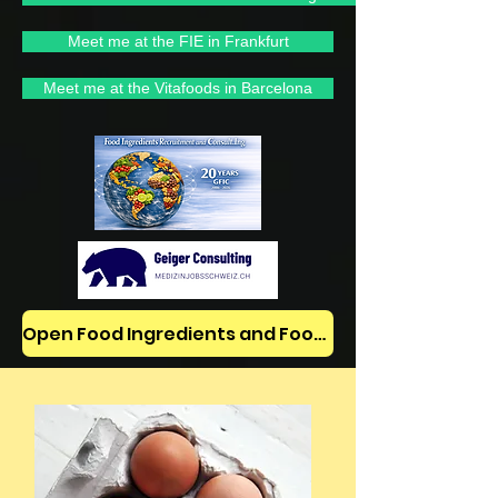
Meet me at the FIE in Frankfurt
Meet me at the Vitafoods in Barcelona
Open Food Ingredients and Food Jobs/News on LinkedIn