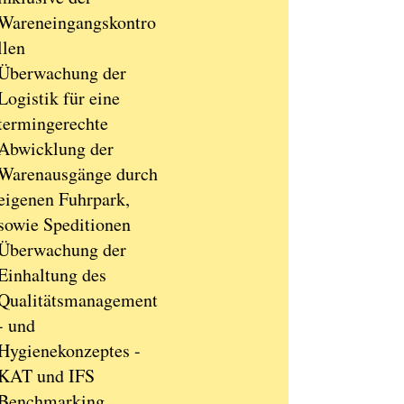
Wareneingangskontro
llen
Überwachung der
Logistik für eine
termingerechte
Abwicklung der
Warenausgänge durch
eigenen Fuhrpark,
sowie Speditionen
Überwachung der
Einhaltung des
Qualitätsmanagement
- und
Hygienekonzeptes -
KAT und IFS
Benchmarking