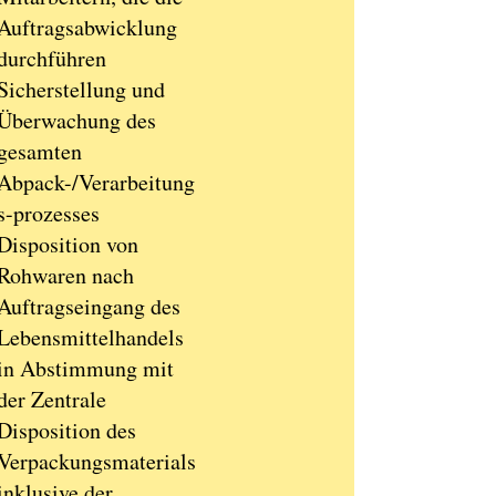
Auftragsabwicklung
durchführen
Sicherstellung und
Überwachung des
gesamten
Abpack-/Verarbeitung
s-prozesses
Disposition von
Rohwaren nach
Auftragseingang des
Lebensmittelhandels
in Abstimmung mit
der Zentrale
Disposition des
Verpackungsmaterials
inklusive der