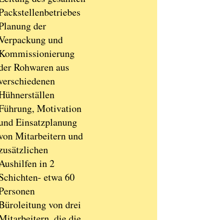
Packstellenbetriebes
Planung der
Verpackung und
Kommissionierung
der Rohwaren aus
verschiedenen
Hühnerställen
Führung, Motivation
und Einsatzplanung
von Mitarbeitern und
zusätzlichen
Aushilfen in 2
Schichten- etwa 60
Personen
Büroleitung von drei
Mitarbeitern, die die