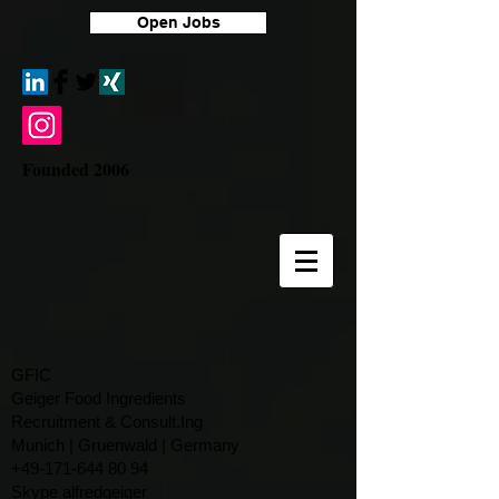
Open Jobs
Founded 2006
GFIC
Geiger Food Ingredients
Recruitment & Consult.Ing
​Munich | Gruenwald | Germany
+49-171-644 80 94
Skype alfredgeiger